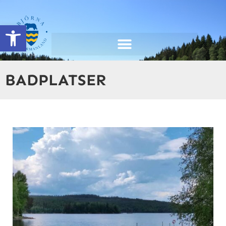
content
Open toolbar
BADPLATSER