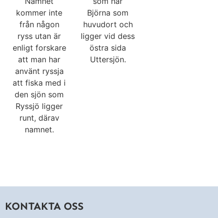
Namnet
som har
kommer inte
Björna som
från någon
huvudort och
ryss utan är
ligger vid dess
enligt forskare
östra sida
att man har
Uttersjön.
använt ryssja
att fiska med i
den sjön som
Ryssjö ligger
runt, därav
namnet.
KONTAKTA OSS