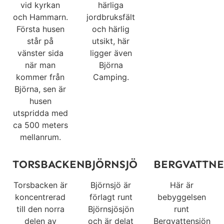
vid kyrkan
härliga
och Hammarn.
jordbruksfält
Första husen
och härlig
står på
utsikt, här
vänster sida
ligger även
när man
Björna
kommer från
Camping.
Björna, sen är
husen
utspridda med
ca 500 meters
mellanrum.
TORSBACKEN
BJÖRNSJÖ
BERGVATTNE
Torsbacken är
Björnsjö är
Här är
koncentrerad
förlagt runt
bebyggelsen
till den norra
Björnsjösjön
runt
delen av
och är delat
Bergvattensjön