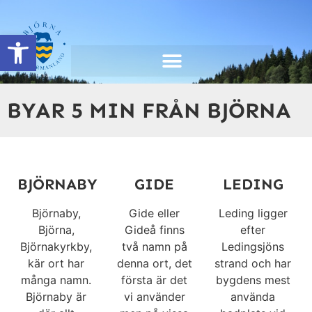
content
Open toolbar
BYAR 5 MIN FRÅN BJÖRNA
BJÖRNABY
GIDE
LEDING
Björnaby,
Gide eller
Leding ligger
Björna,
Gideå finns
efter
Björnakyrkby,
två namn på
Ledingsjöns
kär ort har
denna ort, det
strand och har
många namn.
första är det
bygdens mest
Björnaby är
vi använder
använda