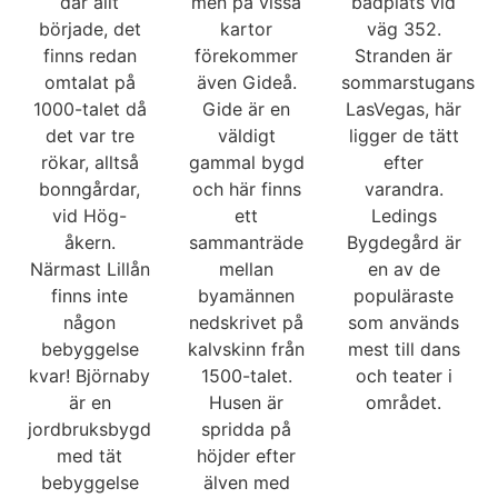
där allt
men på vissa
badplats vid
började, det
kartor
väg 352.
finns redan
förekommer
Stranden är
omtalat på
även Gideå.
sommarstugans
1000-talet då
Gide är en
LasVegas, här
det var tre
väldigt
ligger de tätt
rökar, alltså
gammal bygd
efter
bonngårdar,
och här finns
varandra.
vid Hög-
ett
Ledings
åkern.
sammanträde
Bygdegård är
Närmast Lillån
mellan
en av de
finns inte
byamännen
populäraste
någon
nedskrivet på
som används
bebyggelse
kalvskinn från
mest till dans
kvar! Björnaby
1500-talet.
och teater i
är en
Husen är
området.
jordbruksbygd
spridda på
med tät
höjder efter
bebyggelse
älven med