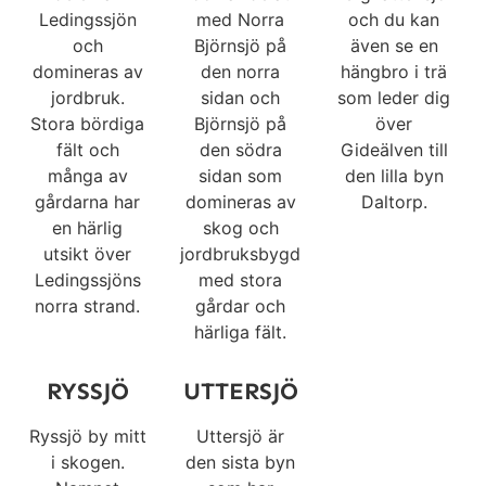
Ledingssjön
med Norra
och du kan
och
Björnsjö på
även se en
domineras av
den norra
hängbro i trä
jordbruk.
sidan och
som leder dig
Stora bördiga
Björnsjö på
över
fält och
den södra
Gideälven till
många av
sidan som
den lilla byn
gårdarna har
domineras av
Daltorp.
en härlig
skog och
utsikt över
jordbruksbygd
Ledingssjöns
med stora
norra strand.
gårdar och
härliga fält.
RYSSJÖ
UTTERSJÖ
Ryssjö by mitt
Uttersjö är
i skogen.
den sista byn