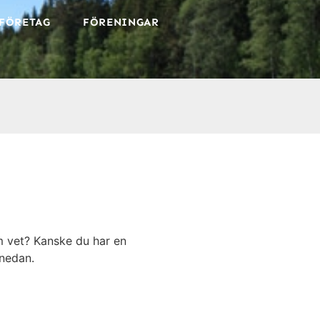
FÖRETAG
FÖRENINGAR
m vet? Kanske du har en
 nedan.