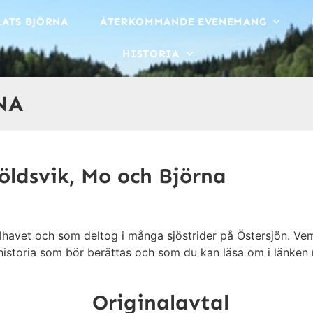
LATS BJÖRNA
ÅTERKOMMANDE EVENEMANG
HISTORIA
NA
öldsvik, Mo och Björna
lhavet och som deltog i många sjöstrider på Östersjön. Ve
n historia som bör berättas och som du kan läsa om i länken
Originalavtal