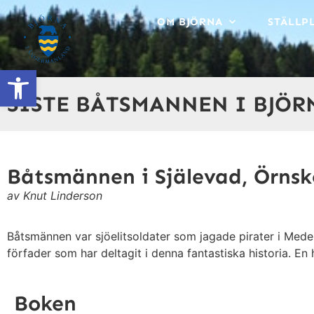
content
OM BJÖRNA
STÄLLP
Open toolbar
SISTE BÅTSMANNEN I BJÖR
Båtsmännen i Själevad, Örnsk
av Knut Linderson
Båtsmännen var sjöelitsoldater som jagade pirater i Mede
förfader som har deltagit i denna fantastiska historia. E
Boken