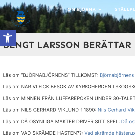
content
OM BJÖRNA
STÄLLP
Open toolbar
BENGT LARSSON BERÄTTAR
Läs om ”BJÖRNABJÖRNENS” TILLKOMST:
Björnabjörnens 
Läs om NÄR VI FICK BESÖK AV KYRKOHERDEN I SKOGSK
Läs om MINNEN FRÅN LUFFAREPOKEN UNDER 30-TALET
Läs om NILS GERHARD VIKLUND f 1890:
Nils Gerhard Vik
Läs om DÅ OSYNLIGA MAKTER DRIVER SITT SPEL:
Då osy
Läs om VAD SKRÄMDE HÄSTEN??:
Vad skrämde hästen.p