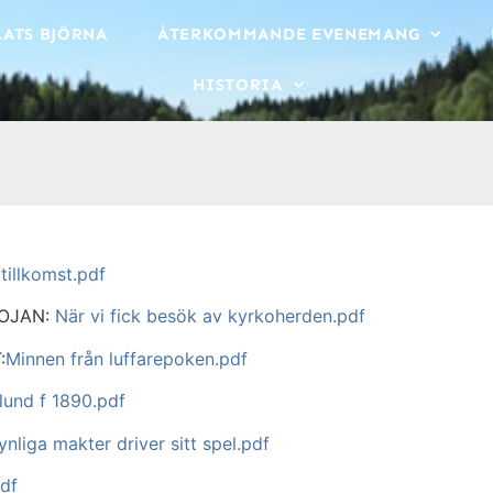
LATS BJÖRNA
ÅTERKOMMANDE EVENEMANG
HISTORIA
tillkomst.pdf
OJAN:
När vi fick besök av kyrkoherden.pdf
:
Minnen från luffarepoken.pdf
lund f 1890.pdf
nliga makter driver sitt spel.pdf
df